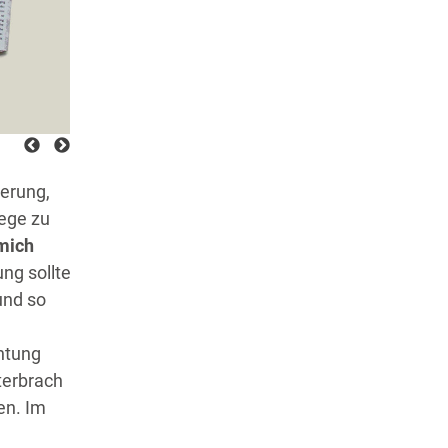
erung,
Wege zu
 mich
ng sollte
und so
.
htung
terbrach
en. Im