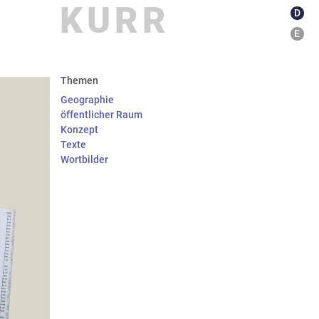
KURR
D
E
kationen
about
Themen
Geographie
öffentlicher Raum
Konzept
Texte
Wortbilder