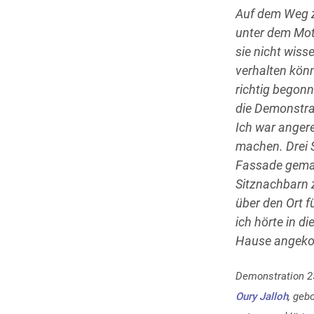
Auf dem Weg z
unter dem Mot
sie nicht wiss
verhalten kön
richtig begonn
die Demonstra
Ich war angere
machen. Drei S
Fassade gemac
Sitznachbarn z
über den Ort f
ich hörte in d
Hause angek
Demonstration 25
Oury Jalloh
, geb