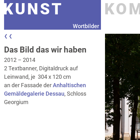
KUNST
KO
Wortbilder
❮ ❮
Das Bild das wir haben
2012 – 2014
2 Textbanner, Digitaldruck auf
Leinwand, je 304 x 120 cm
an der Fassade der
Anhaltischen
Gemäldegalerie Dessau
, Schloss
Georgium