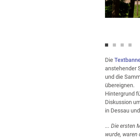
Die
Textbanne
anstehender S
und die Samml
übereignen.
Hintergrund f
Diskussion u
in Dessau und
.
.. Die ersten
wurde, waren d