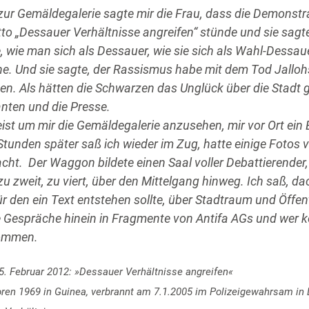
ur Gemäldegalerie sagte mir die Frau, dass die Demonstr
to „Dessauer Verhältnisse angreifen“ stünde und sie sagt
e, wie man sich als Dessauer, wie sie sich als Wahl-Dessau
ne. Und sie sagte, der Rassismus habe mit dem Tod Jalloh
en. Als hätten die Schwarzen das Unglück über die Stadt 
nten und die Presse.
ist um mir die Gemäldegalerie anzusehen, mir vor Ort ein 
tunden später saß ich wieder im Zug, hatte einige Fotos 
ht. Der Waggon bildete einen Saal voller Debattierender,
u zweit, zu viert, über den Mittelgang hinweg. Ich saß, d
ür den ein Text entstehen
sollte, über Stadtraum und Öffent
ie Gespräche hinein in Fragmente von Antifa AGs und wer 
ommen.
. Februar 2012: »Dessauer Verhältnisse angreifen«
oren 1969 in Guinea, verbrannt am 7.1.2005 im Polizeigewahrsam in