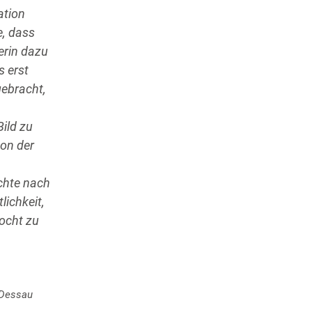
ation
e, dass
erin dazu
s erst
gebracht,
Bild zu
von der
achte nach
lichkeit,
kocht zu
 Dessau