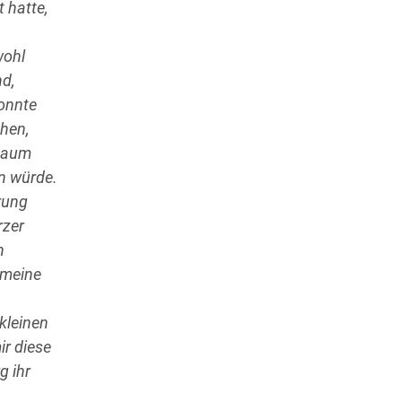
 hatte,
wohl
nd,
konnte
ehen,
 kaum
en würde.
rung
rzer
h
 meine
 kleinen
ir diese
g ihr