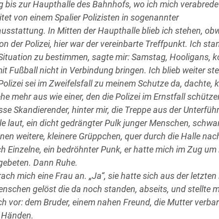
 bis zur Haupthalle des Bahnhofs, wo ich mich verabredet
itet von einem Spalier Polizisten in sogenannter
sstattung. In Mitten der Haupthalle blieb ich stehen, ob
on der Polizei, hier war der vereinbarte Treffpunkt. Ich sta
 Situation zu bestimmen, sagte mir: Samstag, Hooligans, 
t Fußball nicht in Verbindung bringen. Ich blieb weiter st
 Polizei sei im Zweifelsfall zu meinem Schutze da, dachte,
he mehr aus wie einer, den die Polizei im Ernstfall schütz
sse Skandierender, hinter mir, die Treppe aus der Unterfüh
le laut, ein dicht gedrängter Pulk junger Menschen, schwa
nen weitere, kleinere Grüppchen, quer durch die Halle nac
h Einzelne, ein bedröhnter Punk, er hatte mich im Zug um
gebeten. Dann Ruhe.
ach mich eine Frau an. „Ja“, sie hatte sich aus der letzten
schen gelöst die da noch standen, abseits, und stellte m
h vor: dem Bruder, einem nahen Freund, die Mutter verbar
n Händen.