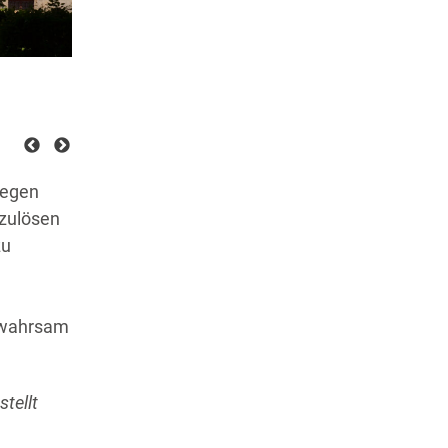
egen
fzulösen
zu
ewahrsam
tellt