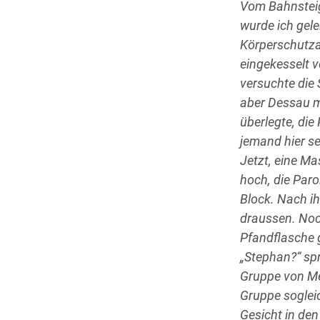
Vom Bahnsteig
wurde ich gele
Körperschutzau
eingekesselt v
versuchte die
aber Dessau mi
überlegte, die
jemand hier se
Jetzt, eine Ma
hoch, die Paro
Block. Nach ih
draussen. Noc
Pfandflasche 
„Stephan?“ spr
Gruppe von Men
Gruppe sogleic
Gesicht in de