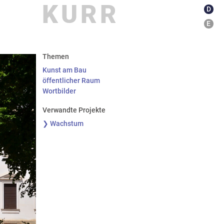
KURR
D
E
kationen
about
Themen
Kunst am Bau
öffentlicher Raum
Wortbilder
Verwandte Projekte
❯ Wachstum