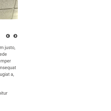
im justo,
pede
semper
consequat
ugiat a,
itur