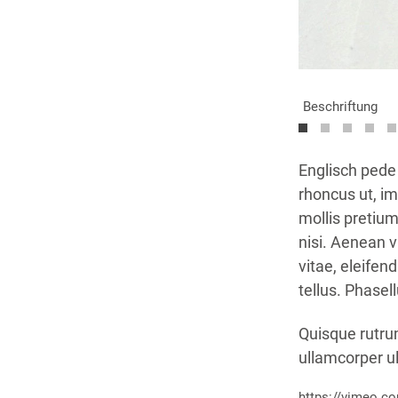
Beschriftung
Englisch pede j
rhoncus ut, im
mollis pretiu
nisi. Aenean v
vitae, eleifen
tellus. Phasel
Quisque rutrum
ullamcorper ult
https://vimeo.c