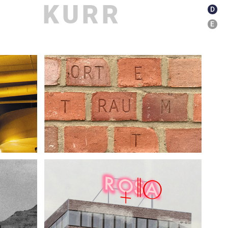
KURR
D
E
kationen
about