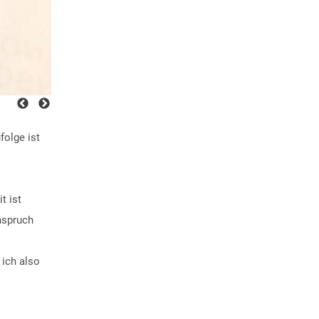
folge ist
t ist
nspruch
 ich also