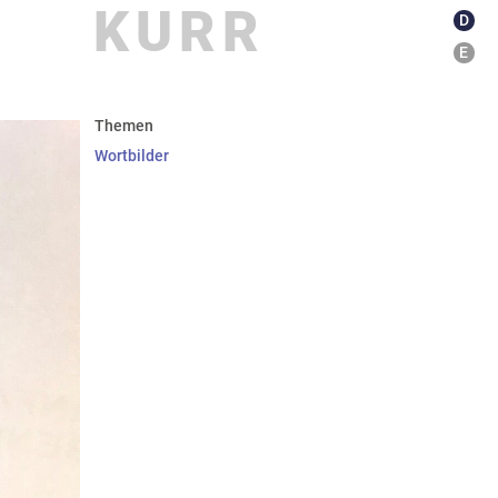
KURR
D
E
kationen
about
Themen
Wortbilder