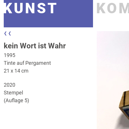
KUNST
KO
❮ ❮
kein Wort ist Wahr
1995
Tinte auf Pergament
21 x 14 cm
2020
Stempel
(Auflage 5)