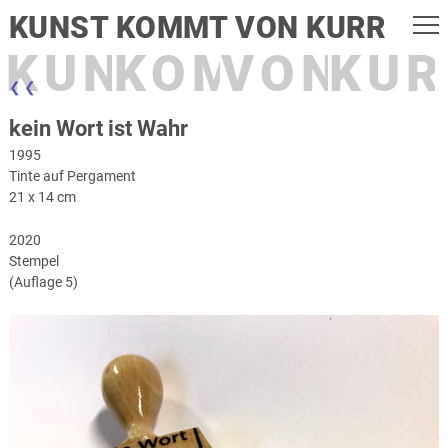
KUNST KOMMT VON KURR
KUNST
KOMMT
VON
KUR
❮ ❮
kein Wort ist Wahr
1995
Tinte auf Pergament
21 x 14 cm
2020
Stempel
(Auflage 5)