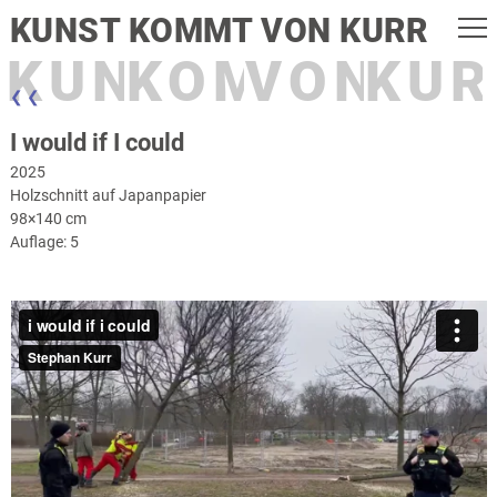
KUNST KOMMT VON KURR
KUNST
KOMMT
VON
KUR
❮ ❮
I would if I could
2025
Holzschnitt auf Japanpapier
98×140 cm
Auflage: 5