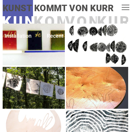
KUNST KOMMT VON KURR
KUNST
KOMMT
VON
KUR
Installation
Recent
Publications
About