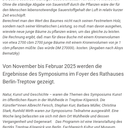
Ohne die ständige Abgabe von Sauerstoff durch die Pflanzen wäre der für
den Menschen lebensnotwendige Sauerstoffgehalt der Luft in relativ kurzer
Zeit erschöpft.
Berechnet man den Wert des Baumes nicht nach seinen Festmetern Holz,
sondern nach seiner klimatischen Leistung, so muß man davon ausgehen,
wieviele neue junge Bäume zu pflanzen wären, um das gleiche zu leisten.
Die Rechnung ergibt, daß man für diese Buche mit einem Kronenvolumen
von etwa 2700 cbm 2700 junge Bäume mit einem Kronenvolumen von je 1
cbm pflanzen müßte: Das würde DM 270000,- kosten. (Angaben nach Aloys
Bernatzky)
Von November bis Februar 2025 werden die
Ergebnisse des Symposiums im Foyer des Rathauses
Berlin-Treptow gezeigt.
Natur, Kunst und Geschichte – waren die Themen des Symposiums Kunst
im öffentlichen Raum in der Wuhlheide in Treptow-Köpenick. Die
Künstler*innen Albrecht Fersch, Stephan Kurr, Barbara Müller, Christina
Stark, Runhild Wirth waren zur Symposiums-Teilnahme ausgewählt. Eine
Woche lang befassten sie sich mit dem Ort Wuhlheide und dessen
Vergangenheit und Gegenwart. Das Programm ist eine Veranstaltung des
Bezirks Treptow-Köpenick von Berlin, Fachbereich Kultur und Museum
.