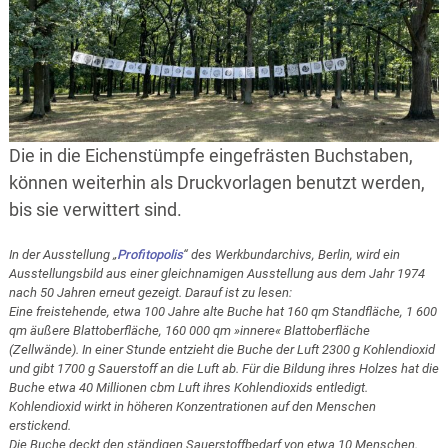
Die in die Eichenstümpfe eingefrästen Buchstaben,
können weiterhin als Druckvorlagen benutzt werden,
bis sie verwittert sind.
In der Ausstellung „
Profitopolis
“ des Werkbundarchivs, Berlin, wird ein
Ausstellungsbild aus einer gleichnamigen Ausstellung aus dem Jahr 1974
nach 50 Jahren erneut gezeigt. Darauf ist zu lesen:
Eine freistehende, etwa 100 Jahre alte Buche hat 160 qm Standfläche, 1 600
qm äußere Blattoberfläche, 160 000 qm »innere« Blattoberfläche
(Zellwände). In einer Stunde entzieht die Buche der Luft 2300 g Kohlendioxid
und gibt 1700 g Sauerstoff an die Luft ab. Für die Bildung ihres Holzes hat die
Buche etwa 40 Millionen cbm Luft ihres Kohlendioxids entledigt.
Kohlendioxid wirkt in höheren Konzentrationen auf den Menschen
erstickend.
Die Buche deckt den ständigen Sauerstoffbedarf von etwa 10 Menschen.