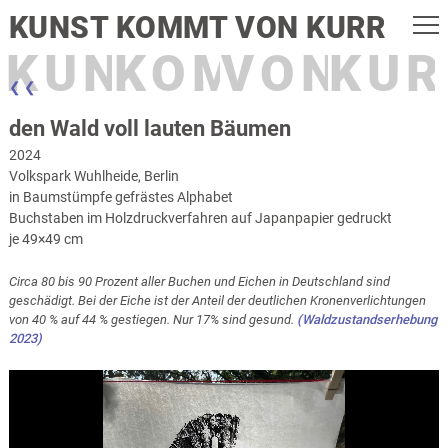
KUNST KOMMT VON KURR
KUNST
KOMMT
VON
KUR
❮ ❮
den Wald voll lauten Bäumen
2024
Volkspark Wuhlheide, Berlin
in Baumstümpfe gefrästes Alphabet
Buchstaben im Holzdruckverfahren auf Japanpapier gedruckt
je 49×49 cm
Circa 80 bis 90 Prozent aller Buchen und Eichen in Deutschland sind
geschädigt. Bei der Eiche ist der Anteil der deutlichen Kronenverlichtungen
von 40 % auf 44 % gestiegen. Nur 17% sind gesund.
(Waldzustandserhebung
2023)