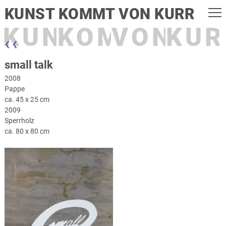
KUNST KOMMT VON KURR
KUNST
KOMMT
VON
KUR
❮ ❮
small talk
2008
Pappe
ca. 45 x 25 cm
2009
Sperrholz
ca. 80 x 80 cm