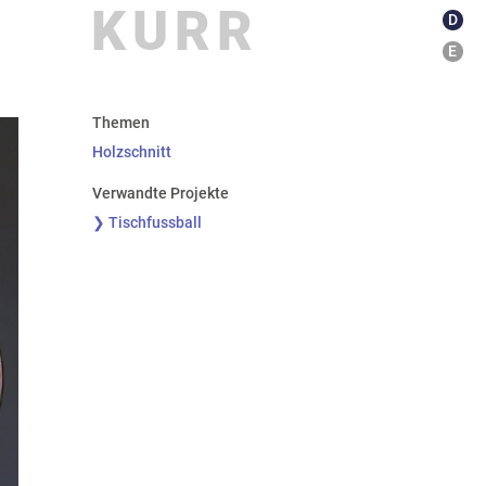
KURR
D
E
kationen
about
Themen
Holzschnitt
Verwandte Projekte
❯ Tischfussball