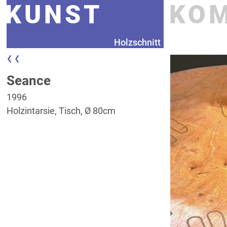
KUNST
KO
Holzschnitt
❮ ❮
Seance
1996
Holzintarsie, Tisch, Ø 80cm