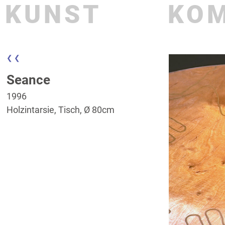
KUNST
KO
❮ ❮
Seance
1996
Holzintarsie, Tisch, Ø 80cm