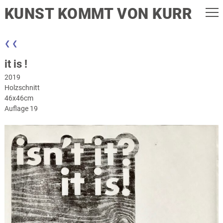
KUNST KOMMT VON KURR
❮ ❮
it is !
2019
Holzschnitt
46x46cm
Auflage 19