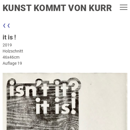
KUNST KOMMT VON KURR
❮ ❮
it is !
2019
Holzschnitt
46x46cm
Auflage 19