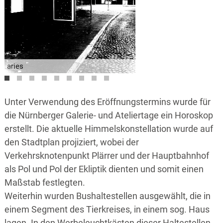
aries
taurus
gemini
virgo
libra
scorpio
sagitarius
capricornus
pisces
Unter Verwendung des Eröffnungstermins wurde für
die Nürnberger Galerie- und Ateliertage ein Horoskop
erstellt. Die aktuelle Himmelskonstellation wurde auf
den Stadtplan projiziert, wobei der
Verkehrsknotenpunkt Plärrer und der Hauptbahnhof
als Pol und Pol der Ekliptik dienten und somit einen
Maßstab festlegten.
Weiterhin wurden Bushaltestellen ausgewählt, die in
einem Segment des Tierkreises, in einem sog. Haus
lagen. In den Werbeleuchtkästen dieser Haltestellen