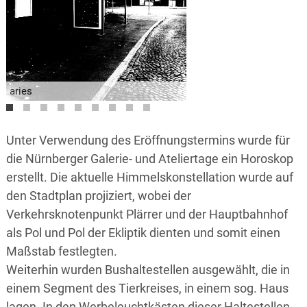
aries
taurus
gemini
virgo
libra
scorpio
sagitarius
capricornus
pisces
Unter Verwendung des Eröffnungstermins wurde für
die Nürnberger Galerie- und Ateliertage ein Horoskop
erstellt. Die aktuelle Himmelskonstellation wurde auf
den Stadtplan projiziert, wobei der
Verkehrsknotenpunkt Plärrer und der Hauptbahnhof
als Pol und Pol der Ekliptik dienten und somit einen
Maßstab festlegten.
Weiterhin wurden Bushaltestellen ausgewählt, die in
einem Segment des Tierkreises, in einem sog. Haus
lagen. In den Werbeleuchtkästen dieser Haltestellen