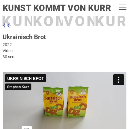
KUNST KOMMT VON KURR
KUNST
KOMMT
VON
KUR
❮ ❮
Ukrainisch Brot
2022
Video
30 sec.