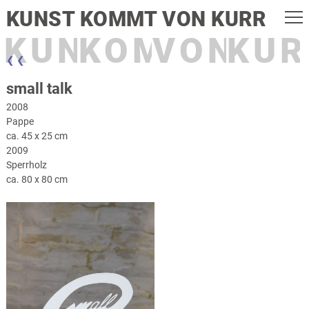
KUNST KOMMT VON KURR
KUNST
KOMMT
VON
KUR
❮ ❮
small talk
2008
Pappe
ca. 45 x 25 cm
2009
Sperrholz
ca. 80 x 80 cm