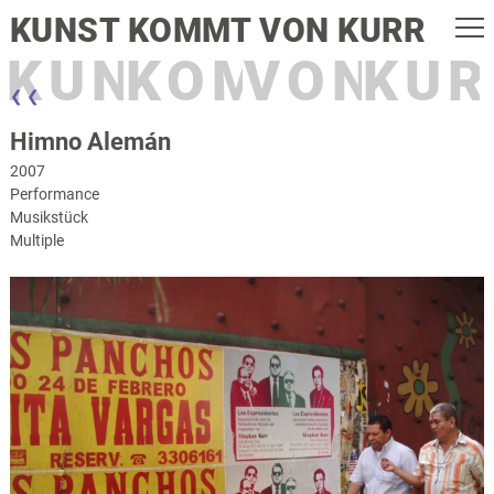
KUNST KOMMT VON KURR
KUNST
KOMMT
VON
KUR
❮ ❮
Himno Alemán
2007
Performance
Musikstück
Multiple