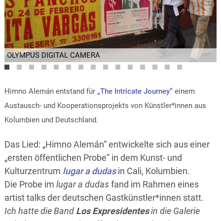
OLYMPUS DIGITAL CAMERA
OLYMPUS DIGITAL CAMERA
OLYMPUS DIGITAL CAMERA
OLYMPUS DIGITAL CAMERA
OLYMPUS DIGITAL CAMERA
OLYMPUS DIGITAL CAMERA
OLYMPUS DIGITAL CAMERA
Himno Alemán entstand für
„The Intricate Journey“
einem
Austausch- und Kooperationsprojekts von Künstler*innen aus
Kolumbien und Deutschland.
Das Lied: „Himno Alemán“ entwickelte sich aus einer
„ersten öffentlichen Probe“ in dem Kunst- und
Kulturzentrum
lugar a dudas
in Cali, Kolumbien.
Die Probe im
lugar a dudas
fand im Rahmen eines
artist talks der deutschen Gastkünstler*innen statt.
Ich hatte die Band
Los Expresidentes
in die Galerie