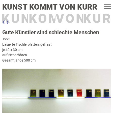
KUNST KOMMT VON KURR
KUNST
KOMMT
VON
KUR
❮ ❮
Gute Künstler sind schlechte Menschen
1993
Lasierte Tischlerplatten, gefräst
je 40 x 30 cm
auf Neonröhren
Gesamtlänge 500 cm