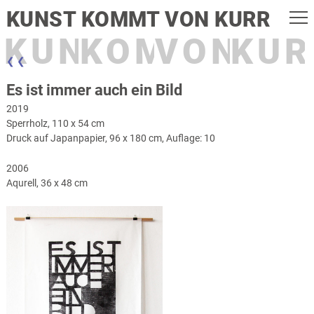
KUNST KOMMT VON KURR
KUNST
KOMMT
VON
KUR
❮ ❮
Es ist immer auch ein Bild
2019
Sperrholz, 110 x 54 cm
Druck auf Japanpapier, 96 x 180 cm, Auflage: 10
2006
Aqurell, 36 x 48 cm