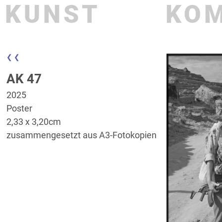
KUNST
KO
❮ ❮
AK 47
2025
Poster
2,33 x 3,20cm
zusammengesetzt aus A3-Fotokopien