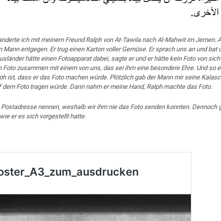
anderte ich mit meinem Freund Ralph von At-Tawila nach Al-Mahwit im Jemen. A
 Mann entgegen. Er trug einen Karton voller Gemüse. Er sprach uns an und bat 
sländer hätte einen Fotoapparat dabei, sagte er und er hätte kein Foto von sich
ein Foto zusammen mit einem von uns, das sei ihm eine besondere Ehre. Und so 
ph ist, dass er das Foto machen würde. Plötzlich gab der Mann mir seine Kalas
uf dem Foto tragen würde. Dann nahm er meine Hand, Ralph machte das Foto.
e Postadresse nennen, weshalb wir ihm nie das Foto senden konnten. Dennoch g
wie er es sich vorgestellt hatte.