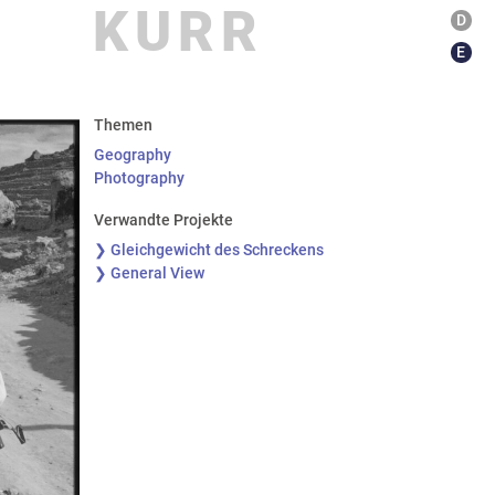
KURR
D
E
Themen
Geography
Photography
Verwandte Projekte
❯ Gleichgewicht des Schreckens
❯ General View