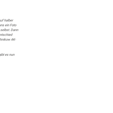
uf halber
uns ein Foto
 selbst. Dann
entschied
chnikow AK-
ibt es nun