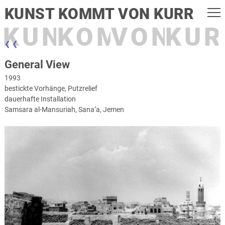
KUNST KOMMT VON KURR
KUNST
KOMMT
VON
KUR
❮ ❮
General View
1993
bestickte Vorhänge, Putzrelief
dauerhafte Installation
Samsara al-Mansuriah, Sana’a, Jemen