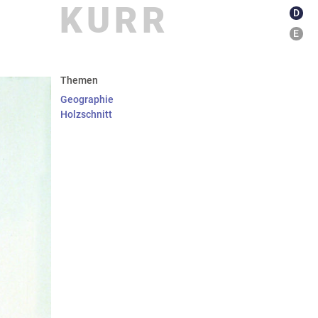
KURR
D
E
kationen
about
Themen
Geographie
Holzschnitt