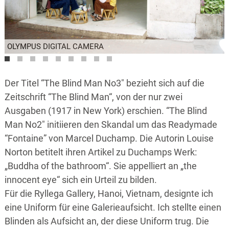
OLYMPUS DIGITAL CAMERA
OLYMPUS DIGITAL CAMERA
OLYMPUS DIGITAL CAMERA
OLYMPUS DIGITAL CAMERA
OLYMPUS DIGITAL CAMERA
OLYMPUS DIGITAL CAMERA
Der Titel “The Blind Man No3″ bezieht sich auf die
Zeitschrift “The Blind Man“, von der nur zwei
Ausgaben (1917 in New York) erschien. “The Blind
Man No2″ initiieren den Skandal um das Readymade
“Fontaine” von Marcel Duchamp. Die Autorin Louise
Norton betitelt ihren Artikel zu Duchamps Werk:
„Buddha of the bathroom“. Sie appelliert an „the
innocent eye“ sich ein Urteil zu bilden.
Für die Ryllega Gallery, Hanoi, Vietnam, designte ich
eine Uniform für eine Galerieaufsicht. Ich stellte einen
Blinden als Aufsicht an, der diese Uniform trug. Die