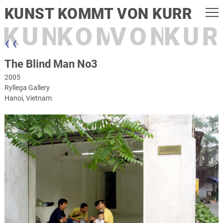
KUNST KOMMT VON KURR
KUNST
KOMMT
VON
KUR
❮ ❮
The Blind Man No3
2005
Ryllega Gallery
Hanoi, Vietnam