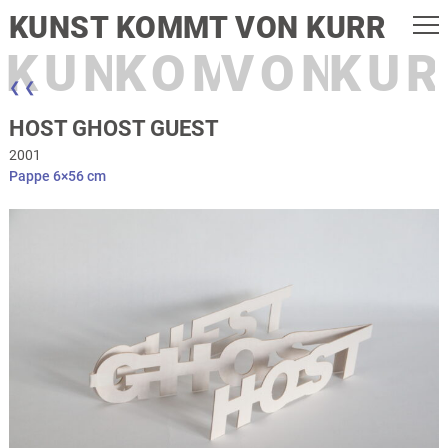
KUNST KOMMT VON KURR
KUNST
KOMMT
VON
KUR
❮ ❮
HOST GHOST GUEST
2001
Pappe 6×56 cm