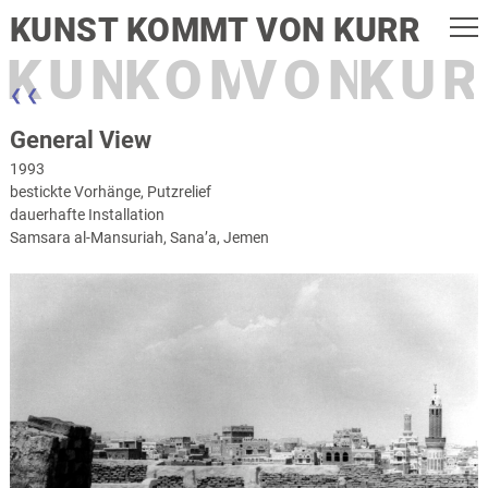
KUNST KOMMT VON KURR
KUNST
KOMMT
VON
KUR
❮ ❮
General View
1993
bestickte Vorhänge, Putzrelief
dauerhafte Installation
Samsara al-Mansuriah, Sana’a, Jemen