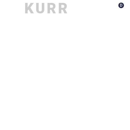
KURR
D