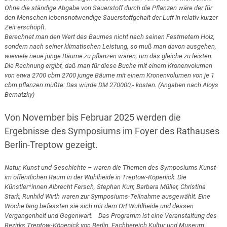
Ohne die ständige Abgabe von Sauerstoff durch die Pflanzen wäre der für
den Menschen lebensnotwendige Sauerstoffgehalt der Luft in relativ kurzer
Zeit erschöpft.
Berechnet man den Wert des Baumes nicht nach seinen Festmetern Holz,
sondern nach seiner klimatischen Leistung, so muß man davon ausgehen,
wieviele neue junge Bäume zu pflanzen wären, um das gleiche zu leisten.
Die Rechnung ergibt, daß man für diese Buche mit einem Kronenvolumen
von etwa 2700 cbm 2700 junge Bäume mit einem Kronenvolumen von je 1
cbm pflanzen müßte: Das würde DM 270000,- kosten. (Angaben nach Aloys
Bernatzky)
Von November bis Februar 2025 werden die
Ergebnisse des Symposiums im Foyer des Rathauses
Berlin-Treptow gezeigt.
Natur, Kunst und Geschichte – waren die Themen des Symposiums Kunst
im öffentlichen Raum in der Wuhlheide in Treptow-Köpenick. Die
Künstler*innen Albrecht Fersch, Stephan Kurr, Barbara Müller, Christina
Stark, Runhild Wirth waren zur Symposiums-Teilnahme ausgewählt. Eine
Woche lang befassten sie sich mit dem Ort Wuhlheide und dessen
Vergangenheit und Gegenwart. Das Programm ist eine Veranstaltung des
Bezirks Treptow-Köpenick von Berlin, Fachbereich Kultur und Museum
.