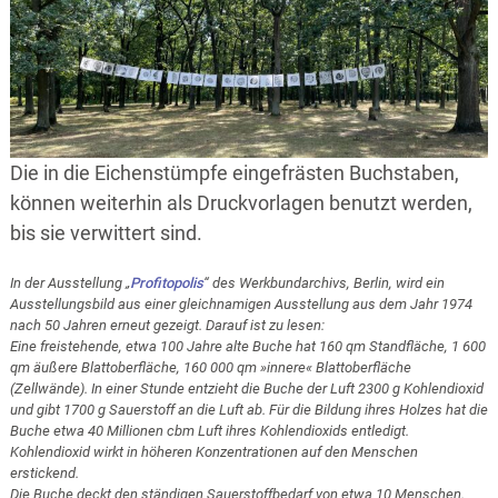
Die in die Eichenstümpfe eingefrästen Buchstaben,
können weiterhin als Druckvorlagen benutzt werden,
bis sie verwittert sind.
In der Ausstellung „
Profitopolis
“ des Werkbundarchivs, Berlin, wird ein
Ausstellungsbild aus einer gleichnamigen Ausstellung aus dem Jahr 1974
nach 50 Jahren erneut gezeigt. Darauf ist zu lesen:
Eine freistehende, etwa 100 Jahre alte Buche hat 160 qm Standfläche, 1 600
qm äußere Blattoberfläche, 160 000 qm »innere« Blattoberfläche
(Zellwände). In einer Stunde entzieht die Buche der Luft 2300 g Kohlendioxid
und gibt 1700 g Sauerstoff an die Luft ab. Für die Bildung ihres Holzes hat die
Buche etwa 40 Millionen cbm Luft ihres Kohlendioxids entledigt.
Kohlendioxid wirkt in höheren Konzentrationen auf den Menschen
erstickend.
Die Buche deckt den ständigen Sauerstoffbedarf von etwa 10 Menschen.